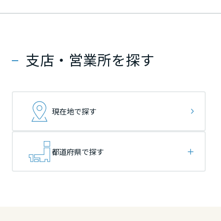
ームを結ぶコミュニケーションサイト。お得・便利・安心なコンテン
新卒者採用
のまちづくりを実現していきます。
ホームラウンジ リフォーム
ツや、ミサワホームからの大切なお知らせなど配信しています。
栃木県
栃木県
栃木県
ミサワゼネラルソリューション
中途採用
これから住まいをご検討の方
ミサワオーナーズクラブ
多彩な動画やこだわりが詰まった建築実例、注目の最新情報など、住
障がい者採用
支店・営業所を探す
群馬県
群馬県
群馬県
まいづくりを楽しく学べるデジタルラウンジです。
ホームラウンジ 新築・戸建て
ウエルネス事業
埼玉県
埼玉県
埼玉県
現在地で探す
海外事業
千葉県
千葉県
千葉県
都道府県で探す
東京都
東京都
東京都
神奈川県
神奈川県
神奈川県