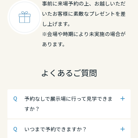
事前に来場予約の上、お越しいただ
岡山県
鳥取県
中国・四国エリア
いたお客様に素敵なプレゼントを差
し上げます。
広島県
鳥取県
岡山県
※会場や時期により未実施の場合が
あります。
山口県
島根県
広島県
よくあるご質問
徳島県
岡山県
山口県
予約なしで展示場に行って見学できま
香川県
広島県
徳島県
すか？
愛媛県
山口県
香川県
いつまで予約できますか？