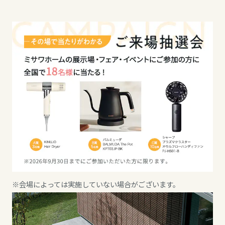
ミサワアイデンティティ
甲信越・北陸
甲信越・北陸
甲信越・北陸
富山県
富山県
富山県
新潟県
新潟県
新潟県
山梨県
石川県
石川県
長野県
福井県
福井県
※会場によっては実施していない場合がございます。
東海エリア
山梨県
長野県
岐阜県