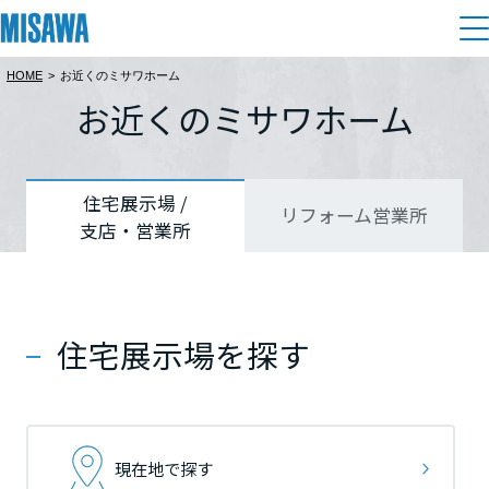
HOME
>
お近くのミサワホーム
住まい
お近くのミサワホーム
都道府県を選択
都道府県を選択
都道府県を選択
建てる
土地活用
[注文住宅]
北海道
北海道
北海道
住宅展示場 /
リフォーム営業所
支店・営業所
個人のお客さま
商品ラインアップ
リフォーム
北海道
北海道
北海道
デザイン
戸建て・マンション
賃貸住宅
まちづくり
東北
東北
東北
テクノロジー（住まいの性能）
住宅展示場を探す
賃貸併用住宅
複合開発・投資開発
ミサワリフォームとは
建築事例・建築実例
オーナーサポート
青森県
青森県
青森県
店舗・各種施設
リフォームの流れ
デザイナーズギャラリー
サポートメニュー
複合開発事業（ASMACI-アスマチ-）
土地活用モデルルーム見学
企
業・
IR情報
現在地で探す
岩手県
岩手県
岩手県
リフォームメニュー
インテリア