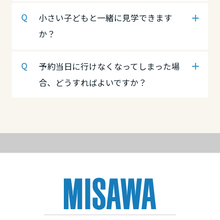
高知県
徳島県
愛媛県
小さい子どもと一緒に見学できます
か？
九州エリア
香川県
高知県
予約当日に行けなくなってしまった場
福岡県
合、どうすればよいですか？
九州エリア
愛媛県
佐賀県
福岡県
高知県
長崎県
佐賀県
九州エリア
熊本県
福岡県
長崎県