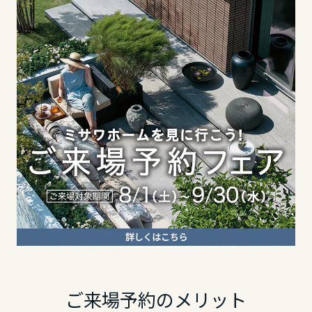
東海エリア
長野県
静岡県
岐阜県
東海エリア
愛知県
岐阜県
静岡県
三重県
静岡県
愛知県
近畿エリア
愛知県
三重県
滋賀県
近畿エリア
三重県
京都府
滋賀県
ご来場予約のメリット
近畿エリア