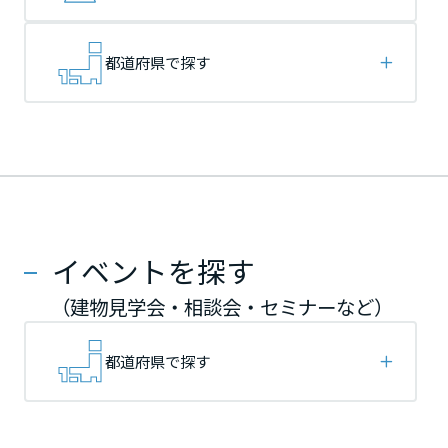
再開発・官民連携事業
土地活用実例
展示
場・
イベント情報
企業・IR
住まいるりんぐ（ロングサポート）
リフォーム事例
住まいづくりガイド
分譲マンション開発事業
宮城県
宮城県
宮城県
カタログ請求
都道府県で探す
法人のお客さま
保証制度
事業用
買う
ニュース
収益不動産・投資開発事業
住まいのご相談
アフターメンテナンス
秋田県
秋田県
秋田県
企業不動産活用（CRE）戦略
MISAWAについて
建築再生事業
事業用リノベーション
分譲住宅（建売・土地）検索
ミサワリフォーム
社宅建築
ミサワホームグループ
事業用売買
ホテル・旅館リフォーム
中古住宅検索
山形県
山形県
山形県
ご相談窓口
医療・介護・子育て・障がい福祉施設
IR情報
スムストック検索
イベントを探す
リフォーム営業所
事業用地・事業用建物
SDGs
福島県
福島県
福島県
お客様センター
分譲マンション検索
（建物見学会・相談会・セミナーなど）
これから土地活用・賃貸経営をご検討の方
分譲用地
環境活動
土地活用の基礎から長期安定経営を目指すオーナー様まで、賃貸経営
関東
関東
関東
都道府県で探す
売る
[MISAWA RELAY]
に役立つ多彩な情報を幅広くお届けします。
これからリフォームをご検討の方
採用情報
茨城県
茨城県
茨城県
実例動画や基礎知識、収納の工夫など、理想の住まいを叶えるリフォ
ホームラウンジ 土地活用・賃貸経営
ームの具体策とアイデアを豊富にご用意しています。
住まいの売却
ミサワホームオーナーさま・リフォーム工事ご契約者さまとミサワホ
すべてのフィールドに新しい価値をデザインし、持続可能な未来志向