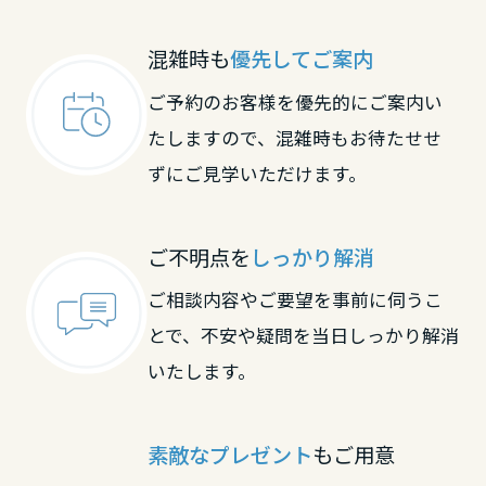
大阪府
滋賀県
京都府
混雑時も
優先してご案内
ご予約のお客様を優先的にご案内い
兵庫県
京都府
大阪府
たしますので、混雑時もお待たせせ
ずにご見学いただけます。
奈良県
大阪府
兵庫県
ご不明点を
しっかり解消
和歌山県
兵庫県
奈良県
ご相談内容やご要望を事前に伺うこ
とで、不安や疑問を当日しっかり解消
中国・四国エリア
いたします。
奈良県
和歌山県
鳥取県
中国・四国エリア
素敵なプレゼント
もご用意
和歌山県