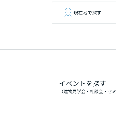
インテリア
環境活動
宮城県
宮城県
宮城県
現在地で探す
住まいづくりガイド
秋田県
秋田県
秋田県
山形県
山形県
山形県
福島県
福島県
福島県
関東
関東
関東
イベントを探す
茨城県
茨城県
茨城県
（建物見学会・相談会・セ
栃木県
栃木県
栃木県