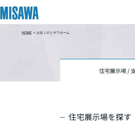
HOME
>
お近くのミサワホーム
リフォーム
住まい
土地活用
まちづくり
オーナーサポート
企業・IR情報
建てる
個人のお客さま
戸建て・マンション
複合開発・投資開発
サポートメニュー
企業・IR
北海道
北海道
北海道
[注文住宅]
住宅展示場 /
北海道
北海道
北海道
商品ラインアップ
賃貸住宅
ミサワリフォームとは
複合開発事業（ASMACI-アスマチ-）
住まいるりんぐ（ロングサポート）
ニュース
東北
東北
東北
デザイン
賃貸併用住宅
リフォームの流れ
再開発・官民連携事業
保証制度
MISAWAについて
テクノロジー（住まいの性能）
店舗・各種施設
リフォームメニュー
分譲マンション開発事業
アフターメンテナンス
ミサワホームグループ
青森県
青森県
青森県
住宅展示場を探す
建築事例・建築実例
土地活用モデルルーム見学
リフォーム事例
収益不動産・投資開発事業
ミサワリフォーム
IR情報
岩手県
岩手県
岩手県
デザイナーズギャラリー
土地活用実例
建築再生事業
SDGs