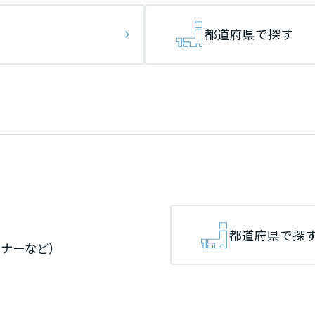
[MISAWA RELAY]
海外事業
都道府県で探す
住まいの売却
都道府県で探
ミナーなど）