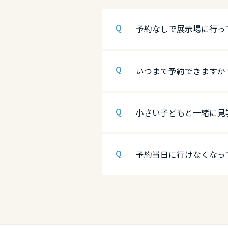
香川県
広島県
徳島県
予約なしで展示場に行っ
愛媛県
山口県
香川県
いつまで予約できますか
高知県
徳島県
愛媛県
九州エリア
香川県
高知県
小さい子どもと一緒に見
福岡県
九州エリア
愛媛県
予約当日に行けなくなっ
佐賀県
福岡県
高知県
長崎県
佐賀県
九州エリア