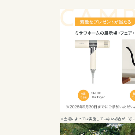
新潟県
新潟県
新潟県
山梨県
石川県
石川県
長野県
福井県
福井県
東海エリア
山梨県
長野県
岐阜県
東海エリア
長野県
静岡県
岐阜県
東海エリア
※会場によっては実施していない場合がござ
愛知県
岐阜県
静岡県