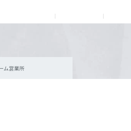
展示
場・
イベント情報
カタログ請求
住まいのご相談
リフォーム
まちづくり
オーナーサポート
企
業・
IR情報
閉じる
閉じる
閉じる
閉じる
閉じる
閉じる
これから土地活用・賃貸経営をご検討の方
これからリフォームをご検討の方
これから住まいをご検討の方
ーム営業所
すべてのフィールドに新しい価値をデザインし、持続可能
多彩な動画やこだわりが詰まった建築実例、注目の最新情
土地活用の基礎から長期安定経営を目指すオーナー様ま
実例動画や基礎知識、収納の工夫など、理想の住まいを叶
ミサワホームオーナーさま・リフォーム工事ご契約者さま
な未来志向のまちづくりを実現していきます。
報など、住まいづくりを楽しく学べるデジタルラウンジで
で、賃貸経営に役立つ多彩な情報を幅広くお届けします。
えるリフォームの具体策とアイデアを豊富にご用意してい
とミサワホームを結ぶコミュニケーションサイト。お得・
す。
ます。
便利・安心なコンテンツや、ミサワホームからの大切なお
ミサワゼネラルソリューション
ホームラウンジ 土地活用・賃貸経営
知らせなど配信しています。
ホームラウンジ 新築・戸建て
ホームラウンジ リフォーム
ミサワアイデンティティ
ミサワオーナーズクラブ