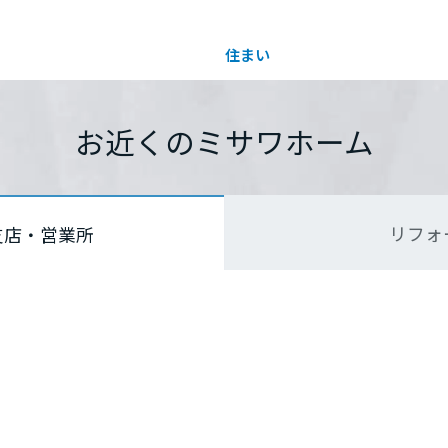
住まい
土地活用
都道府県を選択
都道府県を選択
都道府県を選択
お近くのミサワホーム
買う
法人のお客さま
事業用
事業用売買
ご相談窓口
採用情報
リフォ
支店・営業所
分譲住宅（建売・土地）検索
企業不動産活用（CRE）戦略
事業用リノベーション
事業用地・事業用建物
お客様センター
新卒者採用
中古住宅検索
社宅建築
ホテル・旅館リフォーム
分譲用地
中途採用
スムストック検索
医療・介護・子育て・障がい福祉施設
障がい者採用
リフォーム営業所
分譲マンション検索
ウエルネス事業
売る