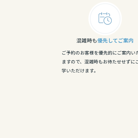
和歌山県
兵庫県
奈良県
中国・四国エ
奈良県
和歌山県
鳥取県
混雑時も
優先してご案内
中国・四国エ
和歌山県
ご予約のお客様を優先的にご案内い
岡山県
鳥取県
ますので、混雑時もお待たせせずに
中国・四国エ
学いただけます。
広島県
鳥取県
岡山県
山口県
島根県
広島県
徳島県
岡山県
山口県