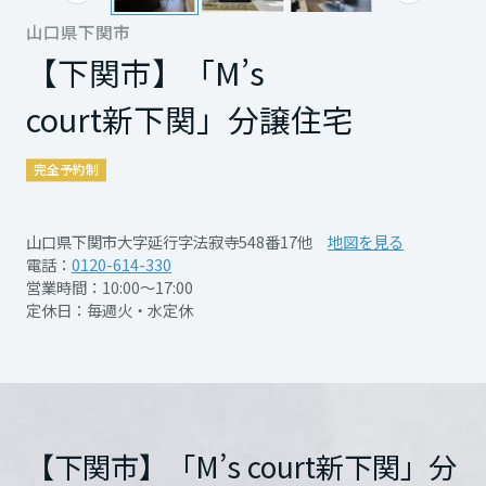
そんなお悩み、ミサワホームが解決します！
です。
再開発・官民連携事業
土地活用実例
もっと見る
もっと見る
展示
場・
イベント情報
山口県下関市
企業・IR
住まいるりんぐ（ロングサポート）
リフォーム事例
住まいづくりガイド
下関市内の不動産ネットワークを駆使して、
＜ポイント＞
分譲マンション開発事業
【下関市】「M’s
宮城県
カタログ請求
建築のプロが「家づくりに最適な土地」をご
◆解放感のある「高さ約2.7ｍ×幅約3.3ｍ」の
法人のお客さま
保証制度
事業用
買う
ニュース
court新下関」分譲住宅
収益不動産・投資開発事業
住まいのご相談
提案。
大開口サッシを採用
アフターメンテナンス
秋田県
土地探しから建物まで、スムーズにサポート
◆リビング上部の高さ約4.7ｍの勾配天井空間
企業不動産活用（CRE）戦略
MISAWAについて
建築再生事業
完全予約制
事業用リノベーション
分譲住宅（建売・土地）検索
ミサワリフォーム
いたします。
◆吹抜勾配天井で繋がる子供部屋とマルチコ
社宅建築
ミサワホームグループ
モンズ
事業用売買
ホテル・旅館リフォーム
中古住宅検索
山形県
山口県下関市大字延行字法寂寺548番17他
地図を見る
ご相談窓口
医療・介護・子育て・障がい福祉施設
◆大屋根を活かした「創エネ」太陽光発電
IR情報
電話：
0120-614-330
スムストック検索
詳細を見る
詳細を見る
営業時間：10:00～17:00
リフォーム営業所
4.64ｋＷ搭載
事業用地・事業用建物
SDGs
定休日：毎週火・水定休
福島県
お客様センター
分譲マンション検索
◆太陽光発電システムと高断熱設計などによ
これから土地活用・賃貸経営をご検討の方
分譲用地
環境活動
りZEHに対応
土地活用の基礎から長期安定経営を目指すオーナー様まで、賃貸経営
関東
売る
開催日時
開催日時
8月1日(土)～8月31日(月)※
8月1日(土)～8月31日(月)※
[MISAWA RELAY]
に役立つ多彩な情報を幅広くお届けします。
これからリフォームをご検討の方
採用情報
完全予約制
完全予約制
茨城県
実例動画や基礎知識、収納の工夫など、理想の住まいを叶えるリフォ
ホームラウンジ 土地活用・賃貸経営
【下関市】「M’s court新下関」分
ームの具体策とアイデアを豊富にご用意しています。
住まいの売却
ミサワホームオーナーさま・リフォーム工事ご契約者さまとミサワホ
すべてのフィールドに新しい価値をデザインし、持続可能な未来志向