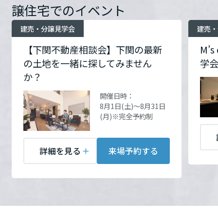
ームを結ぶコミュニケーションサイト。お得・便利・安心なコンテン
新卒者採用
開催場所
開催場所
M's court新下関17号棟にて
【M's court新下関】下関市
譲住宅でのイベント
のまちづくりを実現していきます。
ホームラウンジ リフォーム
ツや、ミサワホームからの大切なお知らせなど配信しています。
開催します。
大字延行字法寂寺548番17
詳細を見る
栃木県
ミサワゼネラルソリューション
中途採用
詳細を見る
建売・分譲見学会
建売・
これから住まいをご検討の方
ミサワオーナーズクラブ
多彩な動画やこだわりが詰まった建築実例、注目の最新情報など、住
【下関不動産相談会】下関の最新
M’
障がい者採用
群馬県
まいづくりを楽しく学べるデジタルラウンジです。
お問い合
お問い合
電話：
電話：
0120-614-330
0120-614-330
の土地を一緒に探してみません
学
わせ
わせ
営業時間：10:00～17:00
営業時間：10:00～17:00
か？
ホームラウンジ 新築・戸建て
ウエルネス事業
定休日：毎週火・水定休
定休日：毎週火・水定休
埼玉県
開催日時：
担当者：【担当】神田
担当者：【担当】神田
8月1日(土)～8月31日
(月)※完全予約制
海外事業
千葉県
詳細を見る
来場予約する
来場予約する
来場予約する
東京都
神奈川県