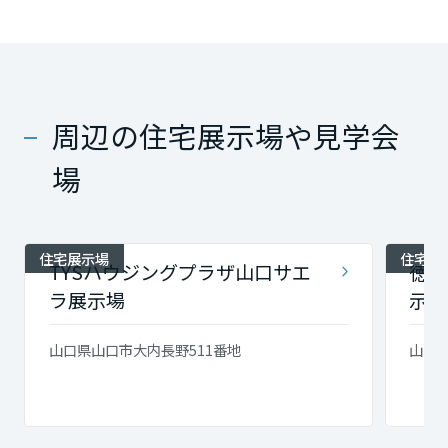
周辺の住宅展示場や見学会
場
住宅展示場
住宅展
TYSハウジングプラザ山口サエ
徳山
ラ展示場
示場
山口県山口市大内長野511番地
山口