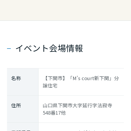
高知県
九州エリア
福岡県
イベント会場情報
佐賀県
名称
【下関市】「M’s court新下関」分
譲住宅
長崎県
住所
山口県下関市大字延行字法寂寺
熊本県
548番17他