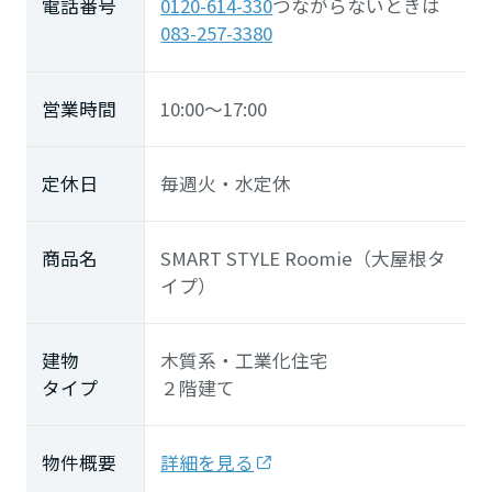
電話番号
0120-614-330
つながらないときは
大分県
083-257-3380
宮崎県
営業時間
10:00～17:00
鹿児島県
定休日
毎週火・水定休
商品名
SMART STYLE Roomie（大屋根タ
イプ）
建物
木質系・工業化住宅
タイプ
２階建て
物件概要
詳細を見る