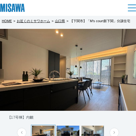
HOME
>
お近くのミサワホーム
>
山口県
>
【下関市】「M’s court新下関」分譲住宅
住まい
都道府県を選択
【下関不動産相談会】下関の最新の土地
M’s court 新下関分譲住宅17号棟見学会
建てる
土地活用
[注文住宅]
を一緒に探してみませんか？
開催中
北海道
完全予約制
完全予約制
個人のお客さま
商品ラインアップ
リフォーム
北海道
土地探しは、家づくりの第一歩。
「SMART STYLE Roomie」
デザイン
戸建て・マンション
賃貸住宅
まちづくり
まずはフェアで、最新の土地情報をチェック
南面に伸びる吹き下ろしの大屋根が特徴的な
東北
テクノロジー（住まいの性能）
してみませんか？
ファサードの建物です。
賃貸併用住宅
複合開発・投資開発
ミサワリフォームとは
建築事例・建築実例
オーナーサポート
青森県
高天井＋大開口ながらも太陽光発電システム
店舗・各種施設
「なかなか良い土地が見つからない…」
や高断熱設計などによりZEHに対応。開放的
【17号棟】内観
リフォームの流れ
デザイナーズギャラリー
サポートメニュー
複合開発事業（ASMACI-アスマチ-）
土地活用モデルルーム見学
企
業・
IR情報
「ネットの情報だけでは不安…」
な暮らしと高い環境性能を両立させた住まい
岩手県
リフォームメニュー
インテリア