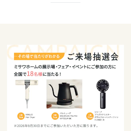
◆解放感のある「高さ約2.7ｍ×幅約3.3ｍ」の大開
口サッシを採用
静岡県
◆リビング上部の高さ約4.7ｍの勾配天井空間
◆吹抜勾配天井で繋がる子供部屋とマルチコモンズ
愛知県
◆大屋根を活かした「創エネ」太陽光発電4.64ｋＷ
搭載
◆太陽光発電システムと高断熱設計などによりZEH
三重県
に対応
近畿エリア
滋賀県
京都府