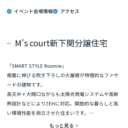
ミサワアイデンティティ
甲信越・北陸
イベント会場情報
アクセス
富山県
M's court新下関分譲住宅
新潟県
「SMART STYLE Roomie」
山梨県
南面に伸びる吹き下ろしの大屋根が特徴的なファサ
ードの建物です。
長野県
高天井＋大開口ながらも太陽光発電システムや高断
熱設計などによりZEHに対応。開放的な暮らしと高
東海エリア
い環境性能を両立させた住まいです。
＜ポイント＞
岐阜県
もっと見る