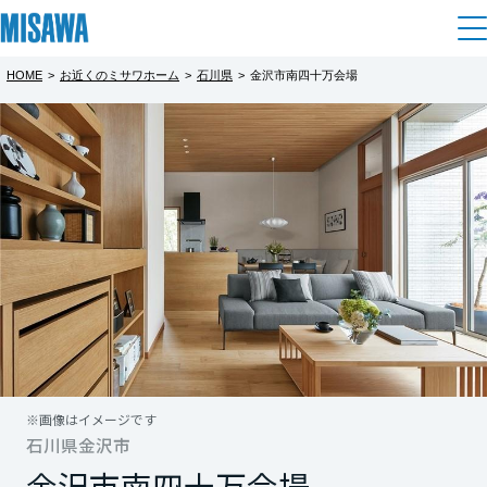
HOME
>
お近くのミサワホーム
>
石川県
>
金沢市南四十万会場
住まい
都道府県を選択
金沢市南四十万 完成内覧会
建てる
土地活用
[注文住宅]
ミサワホームの平屋は縦の空間設計が特徴
北海道
個人のお客さま
商品ラインアップ
リフォーム
北海道
これにより高天井、大開口が実現し開放感と
デザイン
戸建て・マンション
賃貸住宅
陽光が差しこむ
まちづくり
東北
テクノロジー（住まいの性能）
明るいリビングが可能です
賃貸併用住宅
複合開発・投資開発
ミサワリフォームとは
建築事例・建築実例
オーナーサポート
青森県
店舗・各種施設
さらに南四十万会場の平屋は収納充実にこだ
※画像はイメージです
もっと見る
リフォームの流れ
デザイナーズギャラリー
石川県金沢市
わりました。
サポートメニュー
複合開発事業（ASMACI-アスマチ-）
土地活用モデルルーム見学
企
業・
IR情報
岩手県
金沢市南四十万会場
リフォームメニュー
インテリア
２つの蔵と２つのロフト、さらにウォークイ