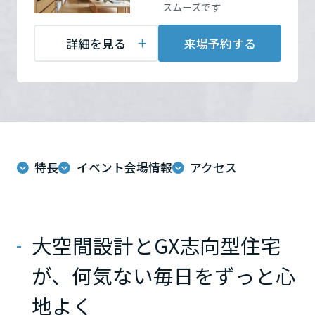
ームを結ぶコミュニケーションサイト。お得・便利・安心なコンテン
新卒者採用
スムーズです
のまちづくりを実現していきます。
ホームラウンジ リフォーム
住所
石川県金沢市南四十万
ツや、ミサワホームからの大切なお知らせなど配信しています。
栃木県
Google Map
ミサワゼネラルソリューション
中途採用
詳細を見る
来場予約する
これから住まいをご検討の方
ミサワオーナーズクラブ
多彩な動画やこだわりが詰まった建築実例、注目の最新情報など、住
障がい者採用
お問い合
電話：
0120-033-287
群馬県
まいづくりを楽しく学べるデジタルラウンジです。
わせ
営業時間：10:00～17:00
ホームラウンジ 新築・戸建て
ウエルネス事業
定休日：毎週水曜・第2第3
火曜・第1日曜
埼玉県
担当者：金沢支店 高木
充
特長
イベント会場情報
アクセス
海外事業
千葉県
大空間設計とGX志向型住宅
東京都
来場予約する
が、何気ない毎日をずっと心
神奈川県
地よく