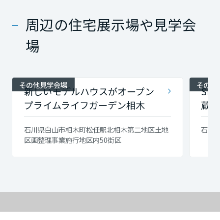
周辺の住宅展示場や見学会
場
その他見学会場
その他
新しいモデルハウスがオープン
SMA
プライムライフガーデン相木
蔵 
石川県白山市相木町松任駅北相木第二地区土地
石川県
区画整理事業施行地区内50街区