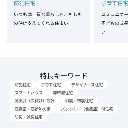
防犯住宅
子育て住
大阪府
いつもは上質な暮らしを、もしも
コミュニケ
の時は支えてくれる住まい
子どもの成
い
兵庫県
奈良県
特長キーワード
和歌山県
防犯住宅
子育て住宅
デザイナーズ住宅
スマートハウス
都市型住宅
中国・四国エリア
高天井（吹抜け）設計
耐震＋制震住宅
高気密・高断熱の家
パントリー（食品庫）付住宅
鳥取県
防災・減災住宅