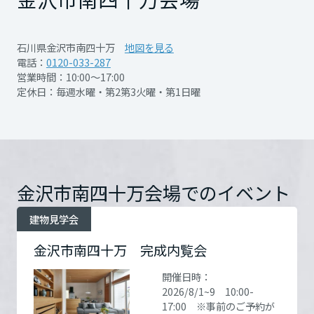
再開発・官民連携事業
土地活用実例
展示
場・
イベント情報
ンクローゼットなどで
企業・IR
住まいるりんぐ（ロングサポート）
リフォーム事例
住まいづくりガイド
分譲マンション開発事業
宮城県
カタログ請求
収納力を大幅にアップ。モノを置かない、す
石川県金沢市南四十万
地図を見る
法人のお客さま
保証制度
電話：
0120-033-287
事業用
っきりとした室内が
買う
ニュース
収益不動産・投資開発事業
住まいのご相談
営業時間：10:00～17:00
アフターメンテナンス
リラックスにつながります。
定休日：毎週水曜・第2第3火曜・第1日曜
秋田県
企業不動産活用（CRE）戦略
MISAWAについて
建築再生事業
事業用リノベーション
分譲住宅（建売・土地）検索
ミサワリフォーム
社宅建築
ミサワホームグループ
そしてゆったりしたユーティリティと洗面が
事業用売買
ホテル・旅館リフォーム
中古住宅検索
山形県
独立。
ご相談窓口
医療・介護・子育て・障がい福祉施設
IR情報
開催日時
2026/8/1~9 10:00-17:00
スムストック検索
家事が楽しくなるほど整ったプランです。
金沢市南四十万会場でのイベント
リフォーム営業所
事業用地・事業用建物
※事前のご予約がスムーズ
SDGs
福島県
お客様センター
分譲マンション検索
です
建物見学会
これから土地活用・賃貸経営をご検討の方
分譲用地
環境活動
土地活用の基礎から長期安定経営を目指すオーナー様まで、賃貸経営
関東
金沢市南四十万 完成内覧会
売る
[MISAWA RELAY]
に役立つ多彩な情報を幅広くお届けします。
これからリフォームをご検討の方
開催場所
金沢市南四十万会場
詳細
採用情報
開催日時：
を見る
茨城県
実例動画や基礎知識、収納の工夫など、理想の住まいを叶えるリフォ
ホームラウンジ 土地活用・賃貸経営
2026/8/1~9 10:00-
ームの具体策とアイデアを豊富にご用意しています。
住まいの売却
ミサワホームオーナーさま・リフォーム工事ご契約者さまとミサワホ
17:00 ※事前のご予約が
すべてのフィールドに新しい価値をデザインし、持続可能な未来志向