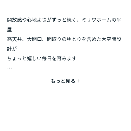
ミサワアイデンティティ
甲信越・北陸
開放感や心地よさがずっと続く、ミサワホームの平
富山県
屋
高天井、大開口、間取りのゆとりを含めた大空間設
計が
新潟県
ちょっと嬉しい毎日を育みます
山梨県
さらに蔵やロフトの収納力が住空間に無駄なモノを
もっと見る
なくし
長野県
スッキリ片付いた暮らしをもたらしてくれます。
東海エリア
岐阜県