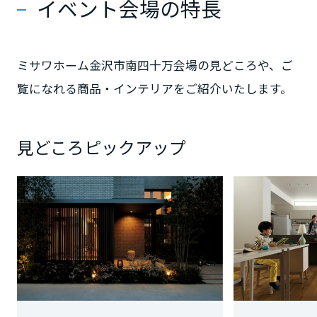
イベント会場の特長
静岡県
ミサワホーム金沢市南四十万会場の見どころや、ご
覧になれる商品・インテリアをご紹介いたします。
愛知県
見どころピックアップ
三重県
近畿エリア
滋賀県
京都府